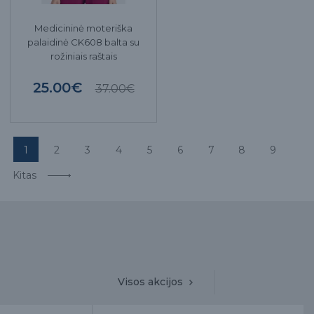
Medicininė moteriška
palaidinė CK608 balta su
rožiniais raštais
25.00€
37.00€
1
2
3
4
5
6
7
8
9
Kitas
Visos akcijos