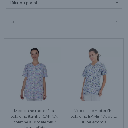
Medicininė moteriška
Medicininė moteriška
palaidinė (tunika) CARINA,
palaidinė BAMBINA, balta
violetinė su širdelėmis ir
su pelėdomis
kaspinėliais