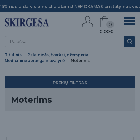
15% nuolaida visiems chalatams! NEMOKAMAS pristatymas viso
0
0.00€
Titulinis
Palaidinės, švarkai, džemperiai
Medicininė apranga ir avalynė
Moterims
PREKIŲ FILTRAS
Moterims