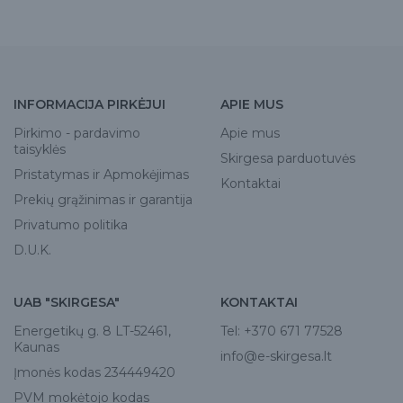
INFORMACIJA PIRKĖJUI
APIE MUS
Pirkimo - pardavimo
Apie mus
taisyklės
Skirgesa parduotuvės
Pristatymas ir Apmokėjimas
Kontaktai
Prekių grąžinimas ir garantija
Privatumo politika
D.U.K.
UAB "SKIRGESA"
KONTAKTAI
Energetikų g. 8 LT-52461,
Tel:
+370 671 77528
Kaunas
info@e-skirgesa.lt
Įmonės kodas 234449420
PVM mokėtojo kodas