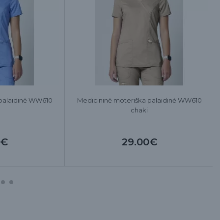
 palaidinė WW610
Medicininė moteriška palaidinė WW610
chaki
0€
29.00€