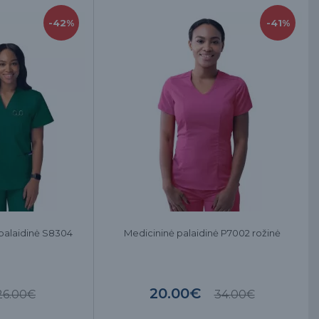
-42%
-41%
 palaidinė S8304
Medicininė palaidinė P7002 rožinė
20.00€
26.00€
34.00€