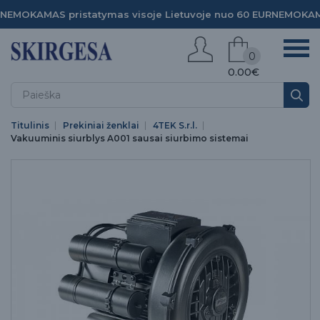
NEMOKAMAS pristatymas visoje Lietuvoje nuo 60 EUR
NEMOKAMA
0
0.00€
Titulinis
Prekiniai ženklai
4TEK S.r.l.
Vakuuminis siurblys A001 sausai siurbimo sistemai