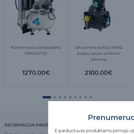
Kompresorius betepalinis
Vakuuminis siurblys RAIN2
MIRAGE70E
pusiau sausai siurbimo
sistemai
1270.00€
2100.00€
Prenumeru
INFORMACIJA PIRKĖJUI
APIE MUS
E-parduotuvės produktams pirmojo u