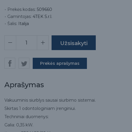
Prekės kodas:
509660
Gamintojas:
4TEK S.r.l.
Šalis:
Italija
Prekės aprašymas
Aprašymas
Vakuuminis siurblys sausai siurbimo sistemai.
Skirtas 1 odontologiniam įrenginiui.
Techniniai duomenys:
Galia: 0,35 kW.