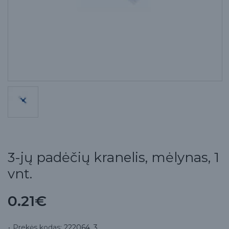
3-jų padėčių kranelis, mėlynas, 1
vnt.
0.21€
Prekės kodas:
222064_3