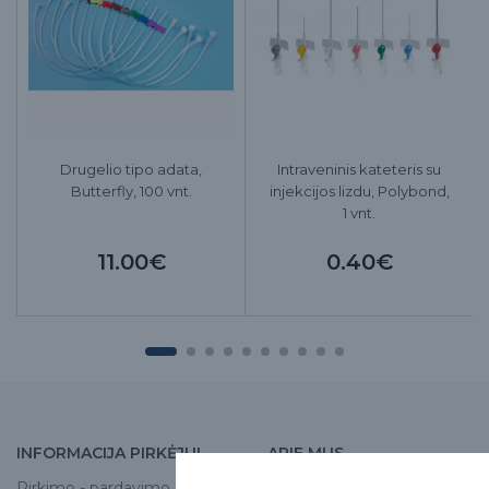
Drugelio tipo adata,
Intraveninis kateteris su
Butterfly, 100 vnt.
injekcijos lizdu, Polybond,
1 vnt.
11.00€
0.40€
INFORMACIJA PIRKĖJUI
APIE MUS
Pirkimo - pardavimo
Apie mus