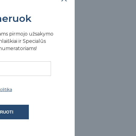
eruok
ams pirmojo užsakymo
laiškiai ir Specialūs
enumeratoriams!
litika
RUOTI