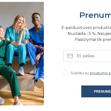
Prenum
E-parduotuvės produkt
Nuolaida - 5 %, Naujien
Pasiūlymai tik pr
t.
Sutinku su
privatumo po
PRENUME