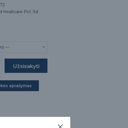
72
 Healtcare Pvt. ltd
ekės aprašymas