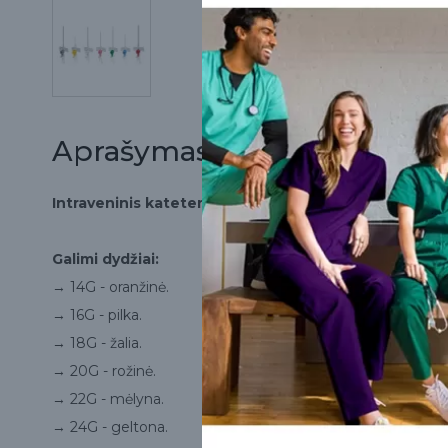
Aprašymas
Intraveninis kateteris su injekcijos lizdu, Lamed, 1 vn
Galimi dydžiai:
→ 14G - oranžinė.
→ 16G - pilka.
→ 18G - žalia.
→ 20G - rožinė.
→ 22G - mėlyna.
→ 24G - geltona.