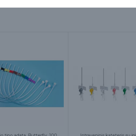
o tipo adata, Butterfly, 100
Intraveninis kateteris su in