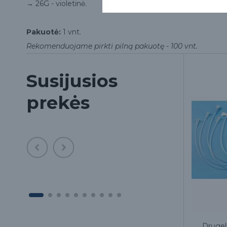
→ 26G - violetinė.
Pakuotė:
1 vnt.
Rekomenduojame pirkti pilną pakuotę - 100 vnt.
Susijusios
prekės
vnt.
Kraujo perpylimo (transfuzinė)
Drugeli