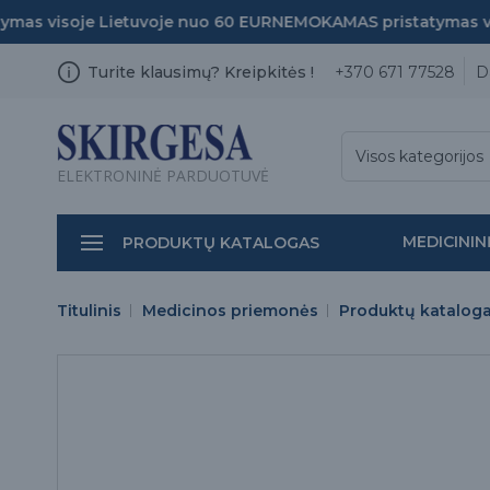
s visoje Lietuvoje nuo 60 EUR
NEMOKAMAS pristatymas viso
Turite klausimų? Kreipkitės !
+370 671 77528
D
Visos kategorijos
ELEKTRONINĖ PARDUOTUVĖ
MEDICININ
PRODUKTŲ KATALOGAS
Titulinis
Medicinos priemonės
Produktų katalog