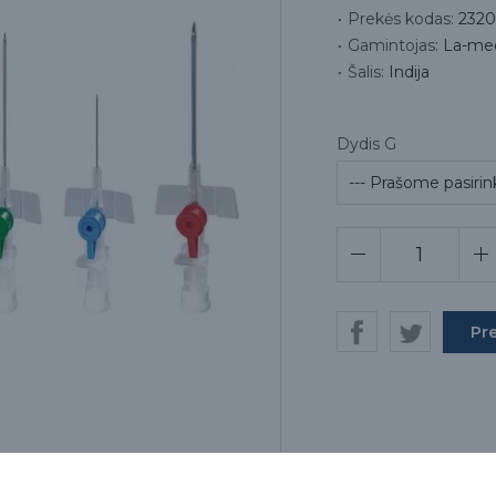
Prekės kodas:
2320
Gamintojas:
La-med
Šalis:
Indija
Dydis G
Pr