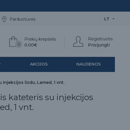
LT
Parduotuvės
Registruotis
Prekių krepšelis
0
0.00€
Prisijungti
AKCIJOS
NAUJIENOS
u injekcijos lizdu, Lamed, 1 vnt.
s kateteris su injekcijos
d, 1 vnt.