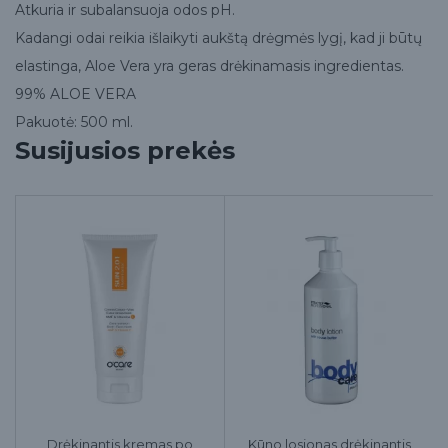
Atkuria ir subalansuoja odos pH.
Kadangi odai reikia išlaikyti aukštą drėgmės lygį, kad ji būtų
elastinga, Aloe Vera yra geras drėkinamasis ingredientas.
99% ALOE VERA
Pakuotė: 500 ml.
Susijusios prekės
Drėkinantis kremas po
Kūno losjonas drėkinantis