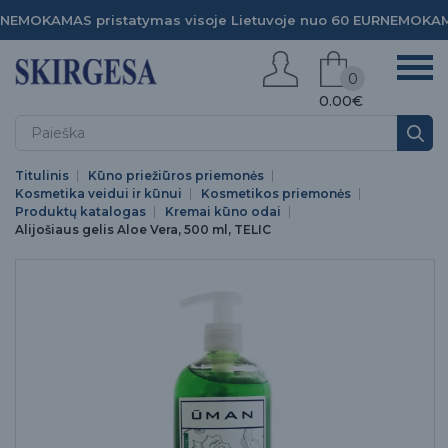
NEMOKAMAS pristatymas visoje Lietuvoje nuo 60 EUR
NEMOKAMA
0
0.00€
Titulinis
Kūno priežiūros priemonės
Kosmetika veidui ir kūnui
Kosmetikos priemonės
Produktų katalogas
Kremai kūno odai
Alijošiaus gelis Aloe Vera, 500 ml, TELIC