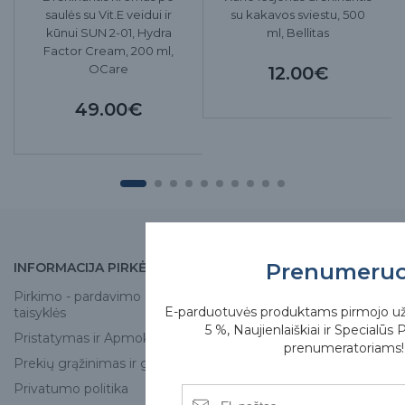
saulės su Vit.E veidui ir
su kakavos sviestu, 500
kūnui SUN 2-01, Hydra
ml, Bellitas
Factor Cream, 200 ml,
OCare
12.00€
49.00€
Prenumeru
INFORMACIJA PIRKĖJUI
APIE MUS
Pirkimo - pardavimo
Apie mus
E-parduotuvės produktams pirmojo u
taisyklės
Skirgesa parduotuvės
5 %, Naujienlaiškiai ir Specialūs 
Pristatymas ir Apmokėjimas
Kontaktai
prenumeratoriams!
Prekių grąžinimas ir garantija
Privatumo politika