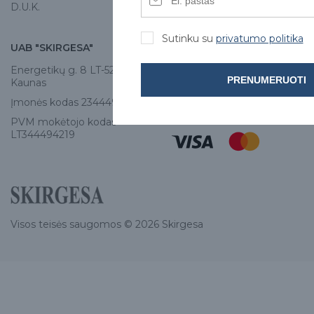
D.U.K.
Sutinku su
privatumo politika
UAB "SKIRGESA"
KONTAKTAI
Energetikų g. 8 LT-52461,
Tel:
+370 671 77528
PRENUMERUOTI
Kaunas
info@e-skirgesa.lt
Įmonės kodas 234449420
PVM mokėtojo kodas
LT344494219
Visos teisės saugomos © 2026 Skirgesa