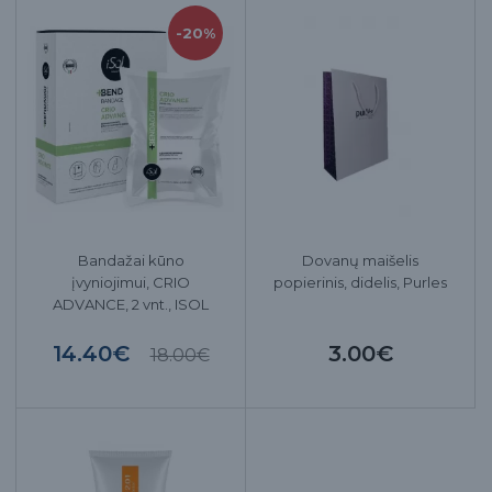
-20%
Bandažai kūno
Dovanų maišelis
įvyniojimui, CRIO
popierinis, didelis, Purles
ADVANCE, 2 vnt., ISOL
14.40€
3.00€
18.00€