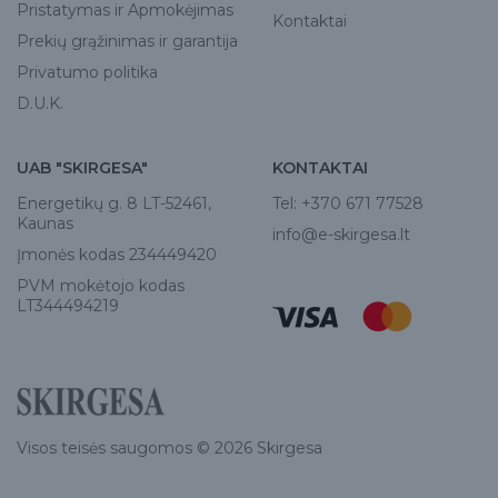
Pristatymas ir Apmokėjimas
Kontaktai
Prekių grąžinimas ir garantija
Privatumo politika
D.U.K.
UAB "SKIRGESA"
KONTAKTAI
Energetikų g. 8 LT-52461,
Tel:
+370 671 77528
Kaunas
info@e-skirgesa.lt
Įmonės kodas 234449420
PVM mokėtojo kodas
LT344494219
Visos teisės saugomos © 2026 Skirgesa