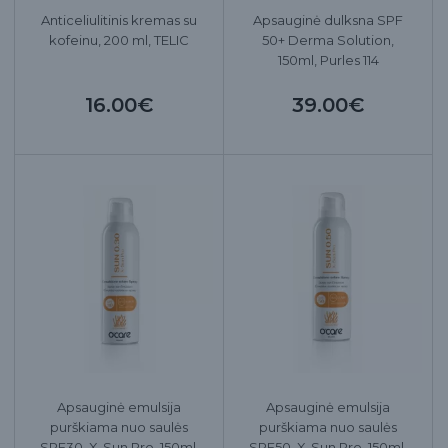
Anticeliulitinis kremas su
Apsauginė dulksna SPF
kofeinu, 200 ml, TELIC
50+ Derma Solution,
150ml, Purles 114
16.00€
39.00€
Apsauginė emulsija
Apsauginė emulsija
purškiama nuo saulės
purškiama nuo saulės
SPF30, X-Sun Pro, 150ml,
SPF50, X-Sun Pro, 150ml,