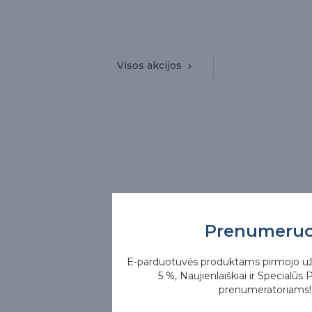
Visos akcijos
Prenumeru
E-parduotuvės produktams pirmojo u
5 %, Naujienlaiškiai ir Specialūs 
prenumeratoriams!