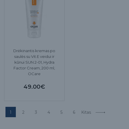
Drėkinantis kremas po
saulės su Vit.E veidui ir
kūnui SUN 2-01, Hydra
Factor Cream, 200 ml,
OCare
49.00€
1
2
3
4
5
6
Kitas