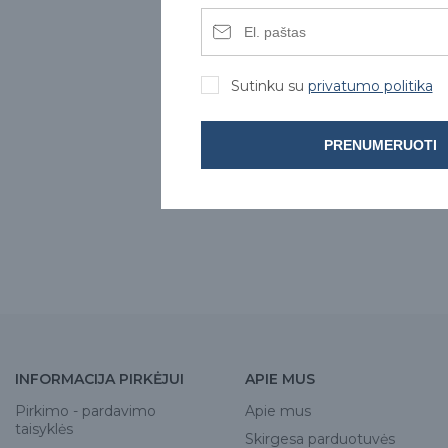
Sutinku su
privatumo politika
PRENUMERUOTI
INFORMACIJA PIRKĖJUI
APIE MUS
Pirkimo - pardavimo
Apie mus
taisyklės
Skirgesa parduotuvės