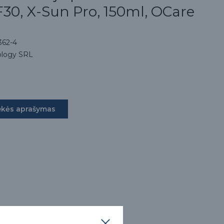
F30, X-Sun Pro, 150ml, OCare
62-4
ology SRL
ekės aprašymas