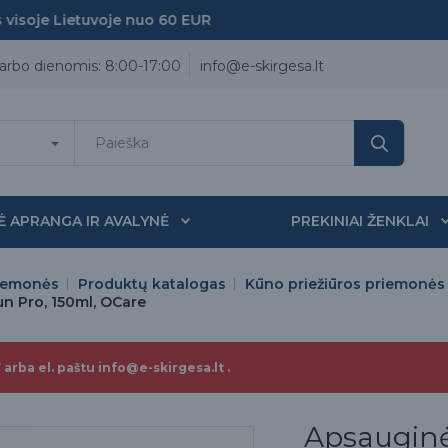
soje Lietuvoje nuo 60 EUR
arbo dienomis: 8:00-17:00
info@e-skirgesa.lt
Ė APRANGA IR AVALYNĖ
PREKINIAI ŽENKLAI
iemonės
Produktų katalogas
Kūno priežiūros priemonės
n Pro, 150ml, OCare
 arba el. paštu info@e-skirgesa.lt .
Apsauginė