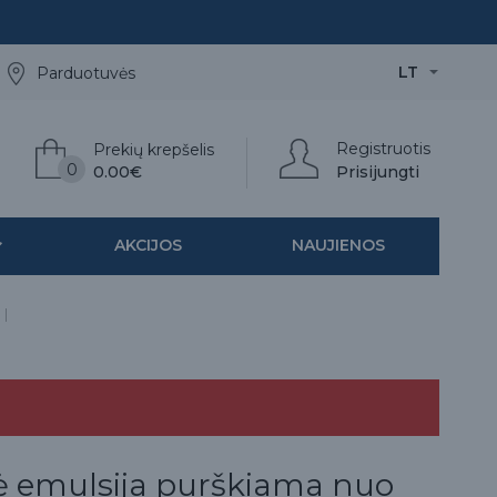
LT
Parduotuvės
Registruotis
Prekių krepšelis
0
0.00€
Prisijungti
AKCIJOS
NAUJIENOS
 emulsija purškiama nuo