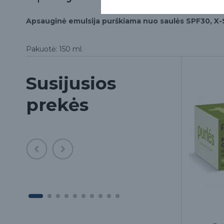
Apsauginė emulsija purškiama nuo saulės SPF30, X-
Pakuotė: 150 ml.
Susijusios
prekės