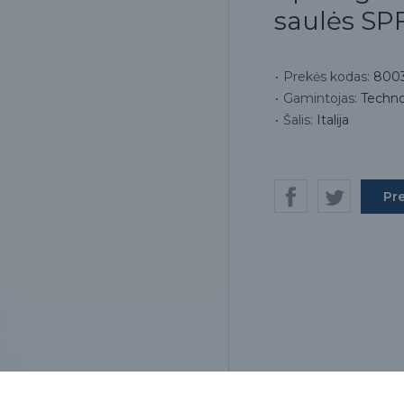
saulės SP
Prekės kodas:
8003
Gamintojas:
Techn
Šalis:
Italija
Pr