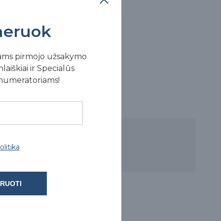
eruok
ams pirmojo užsakymo
laiškiai ir Specialūs
enumeratoriams!
litika
RUOTI