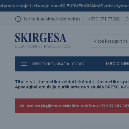
mas visoje Lietuvoje nuo 60 EUR
NEMOKAMAS pristatymas vi
Turite klausimų? Kreipkitės !
+370 671 77528
D
Visos kategorijos
ELEKTRONINĖ PARDUOTUVĖ
MEDICININ
PRODUKTŲ KATALOGAS
Titulinis
Kosmetika veidui ir kūnui
Kosmetikos pr
Apsauginė emulsija purškiama nuo saulės SPF30, X-Su
Dėl prekės įsigijimo susisiekite telefonu +370 37 787 767