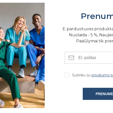
Prenum
E-parduotuvės produkt
Nuolaida - 5 %, Naujien
Pasiūlymai tik pr
SE FIZINĖSE PARDUOTUVĖSE
Sutinku su
privatumo po
PRENUME