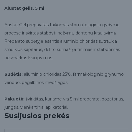
Alustat gelis, 5 ml
Austat Gel preparatas taikomas stomatologinio gydymo
procese ir skirtas stabdyti nežymų dantenų kraujavimą.
Preparato sudėtyje esantis aliuminio chloridas sutraukia
smulkius kapiliarus, dėl to sumažėja tinimas ir stabdomas
nesmarkus kraujavimas.
Sudėtis:
aliuminio chloridas 25%, farmakologinio grynumo
vanduo, pagalbinės medžiagos.
Pakuotė:
švirkštas, kuriame yra 5 ml preparato, dozatorius,
jungtis, vienkartiniai aplikatoriai.
Susijusios prekės