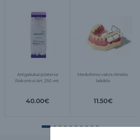
Antgaliukai pūsteriui
Medvilninio vatos ritinėlio
Riskontrol Art, 250 vnt.
laikiklis
40.00€
11.50€