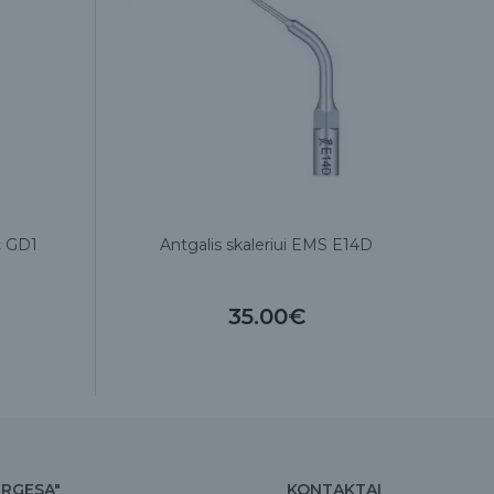
c GD1
Antgalis skaleriui EMS E14D
35.00€
IRGESA"
KONTAKTAI