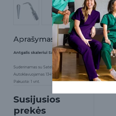
Aprašymas
Antgalis skaleriui Satelec GD5
Suderinamas su Satelec tipo skaleriais.
Autoklavuojamas 134°C temperatūroje.
Pakuotė: 1 vnt.
Susijusios
prekės