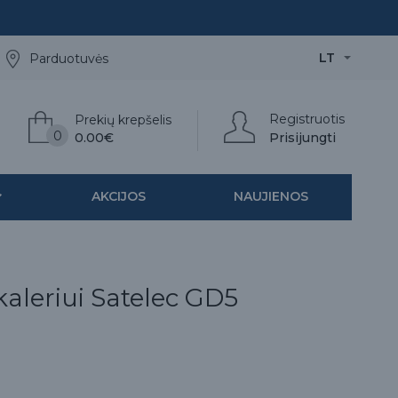
LT
Parduotuvės
Registruotis
Prekių krepšelis
0
0.00€
Prisijungti
AKCIJOS
NAUJIENOS
kaleriui Satelec GD5