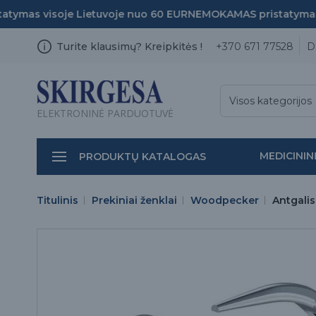
ymas visoje Lietuvoje nuo 60 EUR
NEMOKAMAS pristatymas v
Turite klausimų? Kreipkitės !
+370 671 77528
D
Visos kategorijos
ELEKTRONINĖ PARDUOTUVĖ
MEDICININ
PRODUKTŲ KATALOGAS
Titulinis
Prekiniai ženklai
Woodpecker
Antgalis