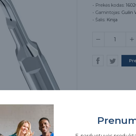
Prekės kodas:
1602
Gamintojas:
Guilin
Šalis:
Kinija
Pr
Prenum
E-parduotuvės produkt