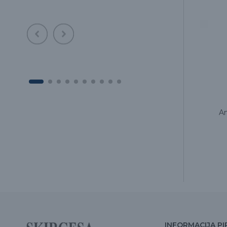
Antgalis skaleriui Satelec PD7
An
35.00€
INFORMACIJA PI