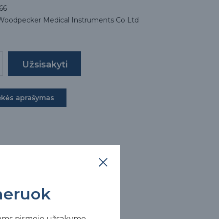
66
 Woodpecker Medical Instruments Co Ltd
ekės aprašymas
eruok
ams pirmojo užsakymo