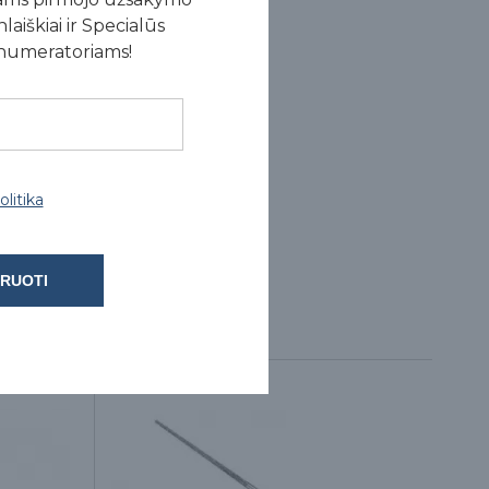
laiškiai ir Specialūs
enumeratoriams!
litika
RUOTI