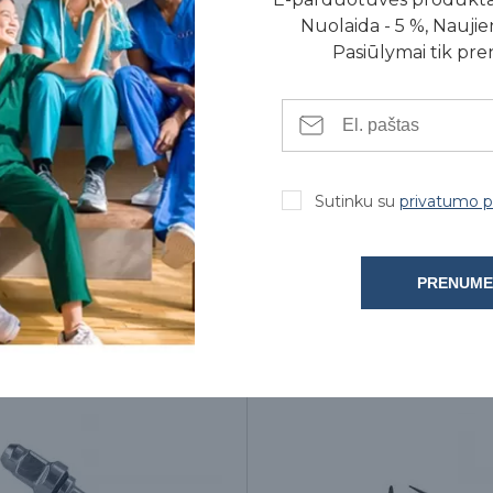
Nuolaida - 5 %, Naujien
Pasiūlymai tik pr
Sutinku su
privatumo po
PRENUME