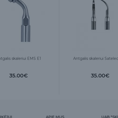
tgalis skaleriui EMS E1
Antgalis skaleriui Satele
35.00€
35.00€
RKĖJUI
APIE MUS
UAB "SK