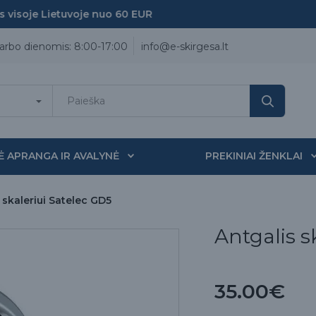
isoje Lietuvoje nuo 60 EUR
arbo dienomis: 8:00-17:00
info@e-skirgesa.lt
Ė APRANGA IR AVALYNĖ
PREKINIAI ŽENKLAI
 skaleriui Satelec GD5
Antgalis s
35.00€