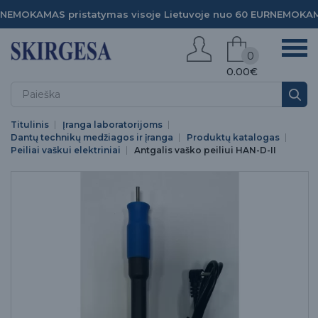
NEMOKAMAS pristatymas visoje Lietuvoje nuo 60 EUR
NEMOKAMA
0
0.00€
Titulinis
Įranga laboratorijoms
Dantų technikų medžiagos ir įranga
Produktų katalogas
Peiliai vaškui elektriniai
Antgalis vaško peiliui HAN-D-II