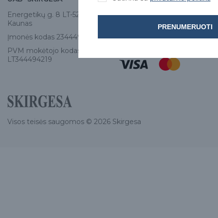
Energetikų g. 8 LT-52461,
Tel:
+370 671 77528
Kaunas
PRENUMERUOTI
info@e-skirgesa.lt
Įmonės kodas 234449420
PVM mokėtojo kodas
LT344494219
Visos teisės saugomos © 2026 Skirgesa