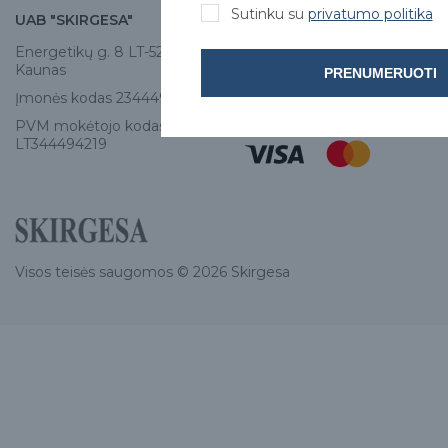
Sutinku su
privatumo politika
UAB "SKIRGESA"
KONTAKTAI
Energetikų g. 8 LT-52461,
Tel:
+370 671 77528
Kaunas
PRENUMERUOTI
info@e-skirgesa.lt
Įmonės kodas 234449420
PVM mokėtojo kodas
LT344494219
Visos teisės saugomos © 2026 Skirgesa