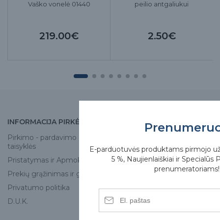
Vaško vonelė 01440
peilio antgaliukui
219.00€
2.50€
INFORMACIJA PIRKĖJUI
APIE MUS
Prenumeru
Pirkimo - pardavimo
Apie mus
taisyklės
E-parduotuvės produktams pirmojo u
Skirgesa parduotuvės
5 %, Naujienlaiškiai ir Specialūs 
Pristatymas ir Apmokėjimas
Kontaktai
prenumeratoriams!
Prekių grąžinimas ir garantija
Privatumo politika
D.U.K.