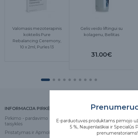
Valomasis mezoterapinis
Gelis veido liftingui su
kokteilis Pure
kolagenu, Bellitas
Rebalancing Ceremony,
10 x 2ml, Purles 13
31.00€
Prenumeru
INFORMACIJA PIRKĖJUI
APIE MUS
Pirkimo - pardavimo
Apie mus
E-parduotuvės produktams pirmojo u
taisyklės
5 %, Naujienlaiškiai ir Specialūs 
Skirgesa parduotuvės
Pristatymas ir Apmokėjimas
prenumeratoriams!
Kontaktai