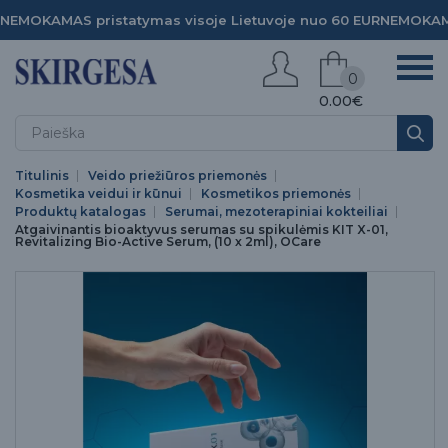
NEMOKAMAS pristatymas visoje Lietuvoje nuo 60 EUR
NEMOKAMA
0
0.00€
Titulinis
Veido priežiūros priemonės
Kosmetika veidui ir kūnui
Kosmetikos priemonės
Produktų katalogas
Serumai, mezoterapiniai kokteiliai
Atgaivinantis bioaktyvus serumas su spikulėmis KIT X-01,
Revitalizing Bio-Active Serum, (10 x 2ml), OCare