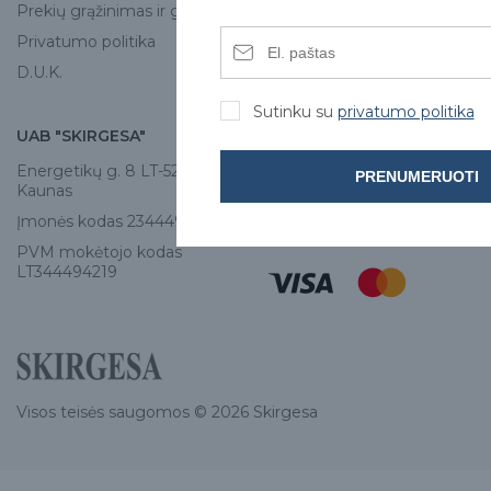
Prekių grąžinimas ir garantija
Privatumo politika
D.U.K.
Sutinku su
privatumo politika
UAB "SKIRGESA"
KONTAKTAI
Energetikų g. 8 LT-52461,
Tel:
+370 671 77528
PRENUMERUOTI
Kaunas
info@e-skirgesa.lt
Įmonės kodas 234449420
PVM mokėtojo kodas
LT344494219
Visos teisės saugomos © 2026 Skirgesa