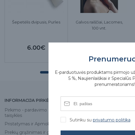
Šepetėlis dvipusis, Purles
Galvos raiščiai, Lacomes,
100 vnt.
6.00€
11.00€
Prenumeru
E-parduotuvės produktams pirmojo u
5 %, Naujienlaiškiai ir Specialūs 
prenumeratoriams!
INFORMACIJA PIRKĖJUI
APIE MUS
Pirkimo - pardavimo
Apie mus
taisyklės
Skirgesa parduotuvės
Sutinku su
privatumo politika
Pristatymas ir Apmokėjimas
Kontaktai
Prekių grąžinimas ir garantija