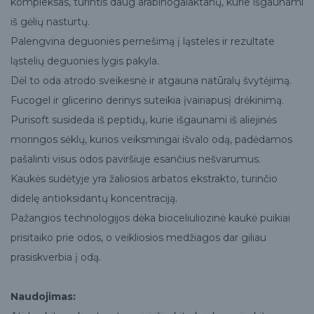
kompleksas, turintis daug arabinogalaktanų, kurie išgaunami
iš gėlių nasturtų.
Palengvina deguonies pernešimą į ląsteles ir rezultate
ląstelių deguonies lygis pakyla.
Dėl to oda atrodo sveikesnė ir atgauna natūralų švytėjimą.
Fucogel ir glicerino derinys suteikia įvairiapusį drėkinimą.
Purisoft susideda iš peptidų, kurie išgaunami iš aliejinės
moringos sėklų, kurios veiksmingai išvalo odą, padėdamos
pašalinti visus odos paviršiuje esančius nešvarumus.
Kaukės sudėtyje yra žaliosios arbatos ekstrakto, turinčio
didelę antioksidantų koncentraciją.
Pažangios technologijos dėka bioceliuliozinė kaukė puikiai
prisitaiko prie odos, o veikliosios medžiagos dar giliau
prasiskverbia į odą.
Naudojimas: