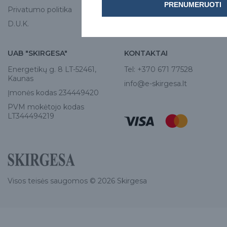
PRENUMERUOTI
Privatumo politika
D.U.K.
UAB "SKIRGESA"
KONTAKTAI
Energetikų g. 8 LT-52461,
Tel:
+370 671 77528
Kaunas
info@e-skirgesa.lt
Įmonės kodas 234449420
PVM mokėtojo kodas
LT344494219
Visos teisės saugomos © 2026 Skirgesa