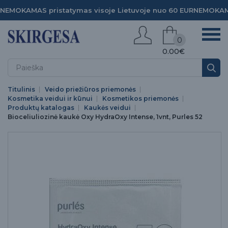
NEMOKAMAS pristatymas visoje Lietuvoje nuo 60 EUR
NEMOKAMA
0
0.00€
Titulinis
Veido priežiūros priemonės
Kosmetika veidui ir kūnui
Kosmetikos priemonės
Produktų katalogas
Kaukės veidui
Bioceliuliozinė kaukė Oxy HydraOxy Intense, 1vnt, Purles 52