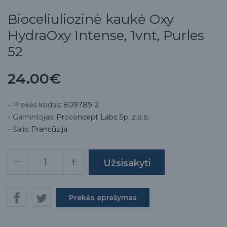
Bioceliuliozinė kaukė Oxy
HydraOxy Intense, 1vnt, Purles
52
24.00€
Prekės kodas:
809789-2
Gamintojas:
Proconcept Labs Sp. z.o.o.
Šalis:
Prancūzija
Prekės aprašymas