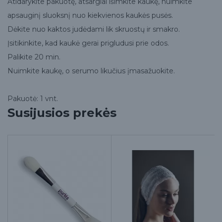
Atidarykite pakuotę, atsargiai išimkite kaukę, nuimkite
apsauginį sluoksnį nuo kiekvienos kaukės pusės.
Dėkite nuo kaktos judėdami lik skruostų ir smakro.
Įsitikinkite, kad kaukė gerai prigludusi prie odos.
Palikite 20 min.
Nuimkite kaukę, o serumo likučius įmasažuokite.
Pakuotė: 1 vnt.
Susijusios prekės