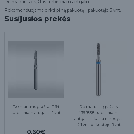
Deimantinis grąžtas turbininiam antgaliui.
Rekomenduojama pirkti pilną pakuotę - pakuotėje 5 vnt.
Susijusios prekės
Deimantinis grąžtas 1164
Deimantinis grąžtas
turbininiam antgaliui, 1 vnt
139/838 turbininiam
antgaliui, (kaina nurodyta
už 1 vnt, pakuotėje 5 vnt)
0.60€