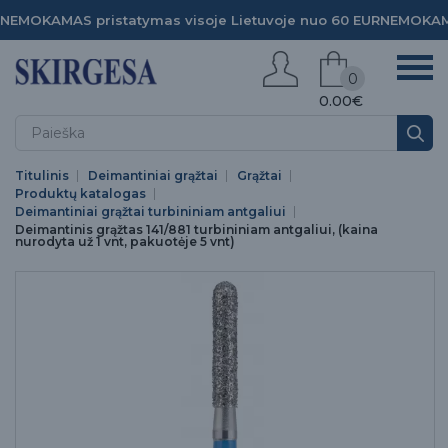
NEMOKAMAS pristatymas visoje Lietuvoje nuo 60 EUR
NEMOKAMA
0
0.00€
Titulinis
Deimantiniai grąžtai
Grąžtai
Produktų katalogas
Deimantiniai grąžtai turbininiam antgaliui
Deimantinis grąžtas 141/881 turbininiam antgaliui, (kaina
nurodyta už 1 vnt, pakuotėje 5 vnt)