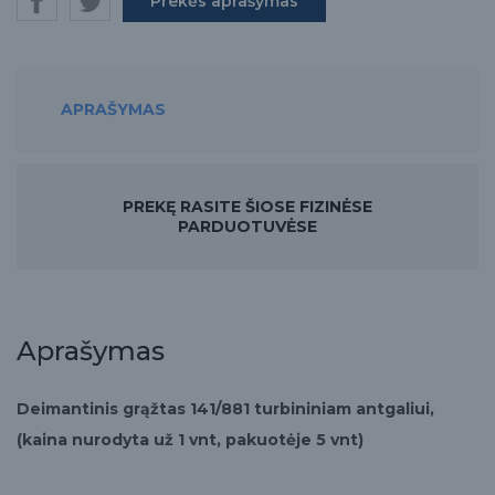
Prekės aprašymas
APRAŠYMAS
PREKĘ RASITE ŠIOSE FIZINĖSE
PARDUOTUVĖSE
Aprašymas
Deimantinis grąžtas 141/881 turbininiam antgaliui,
(kaina nurodyta už 1 vnt, pakuotėje 5 vnt)