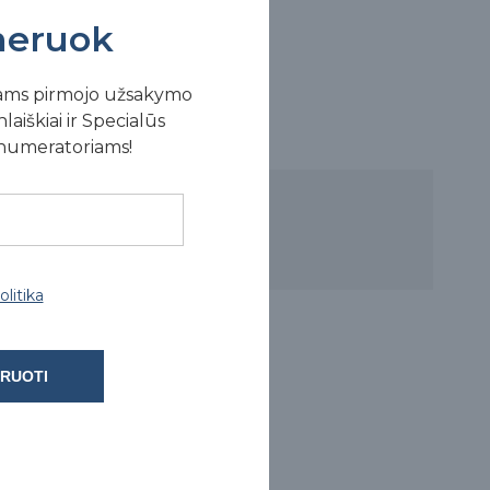
eruok
ams pirmojo užsakymo
laiškiai ir Specialūs
enumeratoriams!
litika
RUOTI