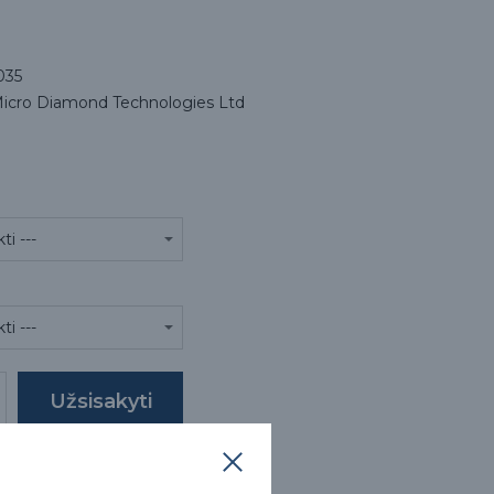
035
cro Diamond Technologies Ltd
ekės aprašymas