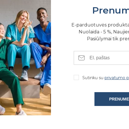
Prenum
E-parduotuvės produkt
Nuolaida - 5 %, Naujien
Pasiūlymai tik pr
SE FIZINĖSE PARDUOTUVĖSE
Sutinku su
privatumo po
PRENUME
kaina nurodyta už 1 vnt, pakuotėje 5 vnt)