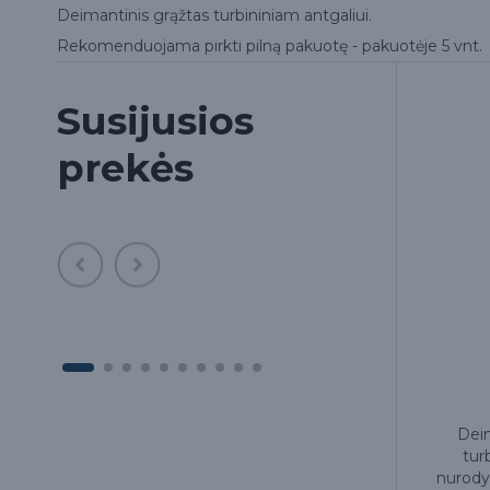
Deimantinis grąžtas turbininiam antgaliui.
Rekomenduojama pirkti pilną pakuotę - pakuotėje 5 vnt.
Susijusios
prekės
Deimantinis grąžtas 1045
Deim
turbininiam antgaliui, 1 vnt
tur
nurodyt