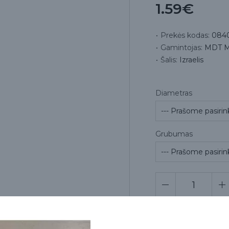
1.59€
Prekės kodas:
084
Gamintojas:
MDT Mi
Šalis:
Izraelis
Diametras
Grubumas
Pr