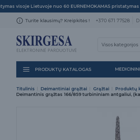
as visoje Lietuvoje nuo 60 EUR
NEMOKAMAS pristatymas vis
Turite klausimų? Kreipkitės !
+370 671 77528
D
Visos kategorijos
ELEKTRONINĖ PARDUOTUVĖ
MEDICININ
PRODUKTŲ KATALOGAS
Titulinis
Deimantiniai grąžtai
Grąžtai
Produktų 
Deimantinis grąžtas 166/859 turbininiam antgaliui, (ka