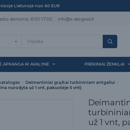
oje Lietuvoje nuo 60 EUR
arbo dienomis: 8:00-17:00
info@e-skirgesa.lt
Ė APRANGA IR AVALYNĖ
PREKINIAI ŽENKLAI
katalogas
Deimantiniai grąžtai turbininiam antgaliui
ina nurodyta už 1 vnt, pakuotėje 5 vnt)
Deimantin
turbininia
už 1 vnt, 