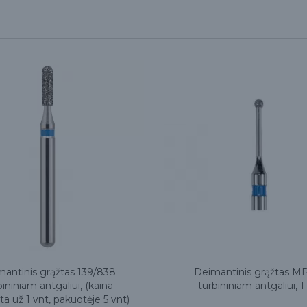
antinis grąžtas 139/838
Deimantinis grąžtas M
bininiam antgaliui, (kaina
turbininiam antgaliui, 1
a už 1 vnt, pakuotėje 5 vnt)