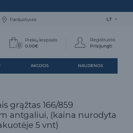
LT
Parduotuvės
Registruotis
Prekių krepšelis
0
0.00€
Prisijungti
AKCIJOS
NAUJIENOS
is grąžtas 166/859
m antgaliui, (kaina nurodyta
pakuotėje 5 vnt)