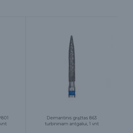
P801
Deimantinis grąžtas 863
D
 vnt
turbininiam antgaliui, 1 vnt