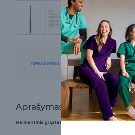
APRAŠYMAS
PREKĘ RASITE ŠIO
Aprašymas
Deimantinis grąžtas 166/859 turbininiam antgaliui, (