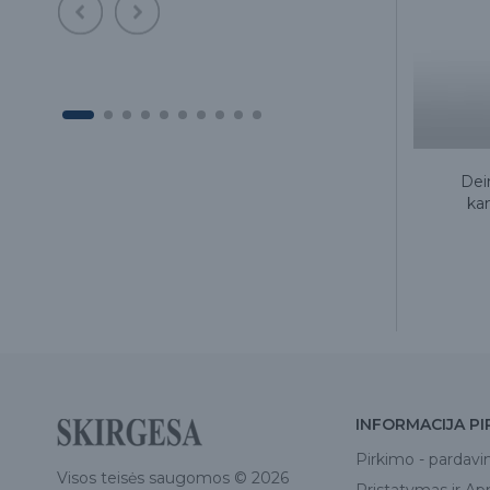
Deimantinis grąžtas 831
Dei
kampiniam antgaliui, 1 vnt
kam
5.20€
INFORMACIJA PI
Pirkimo - pardavi
Visos teisės saugomos © 2026