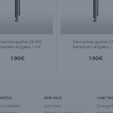
mantinis grąžtas CA 822
Deimantinis grąžtas C
piniam antgaliui, 1 vnt
kampiniam antgaliui, 1
1.90€
1.90€
RKĖJUI
APIE MUS
UAB "SK
mo taisyklės
Apie mus
Energeti