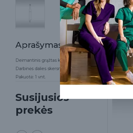
Aprašymas
Deimantinis grąžtas kampiniam antgaliui.
Darbinės dalies skersmuo: 1,4 mm.
Pakuotė: 1 vnt.
Susijusios
prekės