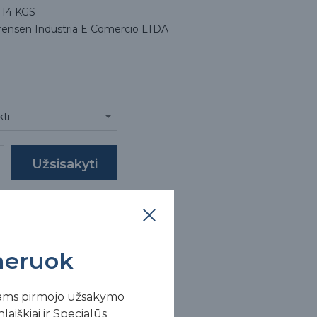
14 KGS
rensen Industria E Comercio LTDA
ekės aprašymas
eruok
ams pirmojo užsakymo
laiškiai ir Specialūs