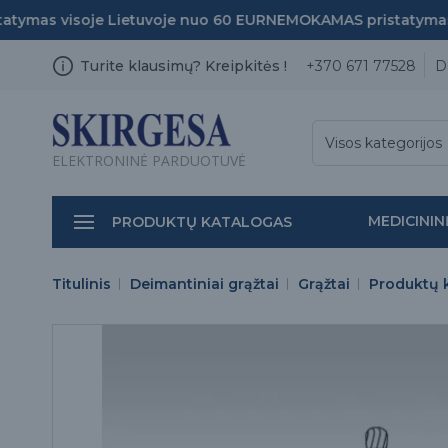
ymas visoje Lietuvoje nuo 60 EUR
NEMOKAMAS pristatymas v
Turite klausimų? Kreipkitės !
+370 671 77528
D
Visos kategorijos
ELEKTRONINĖ PARDUOTUVĖ
MEDICININ
PRODUKTŲ KATALOGAS
Titulinis
Deimantiniai grąžtai
Grąžtai
Produktų 