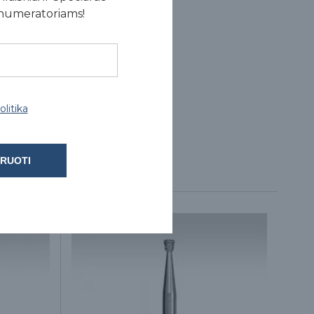
enumeratoriams!
litika
RUOTI