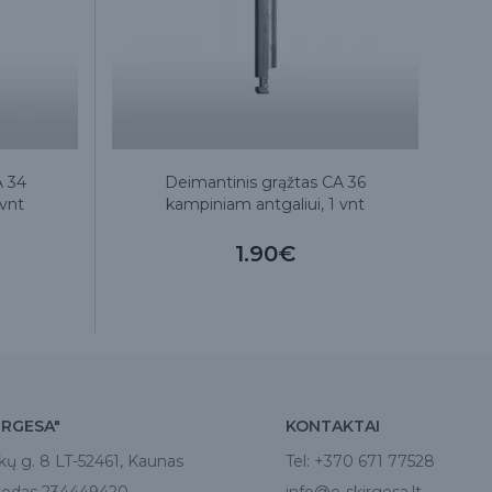
A 34
Deimantinis grąžtas CA 36
 vnt
kampiniam antgaliui, 1 vnt
1.90€
IRGESA"
KONTAKTAI
kų g. 8 LT-52461, Kaunas
Tel:
+370 671 77528