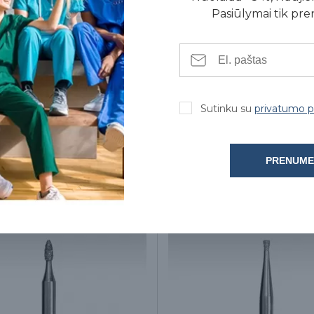
Pasiūlymai tik pr
Sutinku su
privatumo po
PRENUME