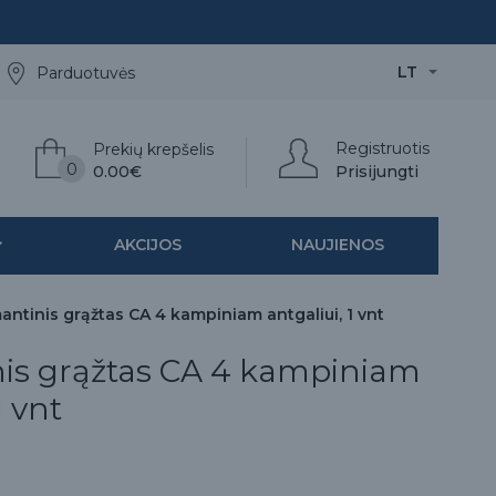
LT
Parduotuvės
Registruotis
Prekių krepšelis
0
0.00€
Prisijungti
AKCIJOS
NAUJIENOS
antinis grąžtas CA 4 kampiniam antgaliui, 1 vnt
is grąžtas CA 4 kampiniam
1 vnt