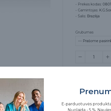
Prekės kodas:
0801
Gamintojas:
K.G.So
Šalis:
Brazilija
Grubumas
Pr
Prenum
E-parduotuvės produkt
Nuolaida - 5 %, Naujien