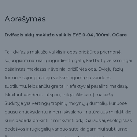
Aprašymas
Dvifazis akių makiažo valiklis EYE 0-04, 100ml, OCare
Tai- dvifazis makiažo valiklis ir odos priežiūros priemonė,
sujungianti natūralių ingredientų galią, kad būtų veiksmingai
pašalintas makiažas ir švelniai prižiūrėta oda. Dviejų fazių
formulė sujungia aliejų veiksmingumą su vandens
subtilumu, leidžiančiu greitai ir efektyviai pašalinti makiažą,
įskaitant vandeniui atsparų ir ilgai išliekantį makiažą.
Sudėtyje yra vertingų tropinių mėlynųjų dumblių, kuriuose
gausu antioksidantų ir hemiskvalano - natūralaus minkštiklio,
kuris padeda drėkinti ir minkštinti odą. Galiausiai, ekologiškas
dedešvos ir rugiagėlių vanduo suteikia gaminiui subtilumo.