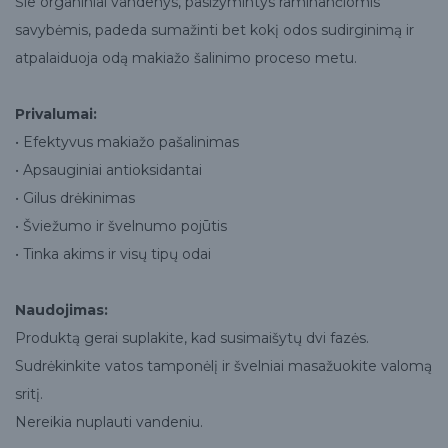
Šie organiniai vandenys, pasižymintys raminančiomis
savybėmis, padeda sumažinti bet kokį odos sudirginimą ir
atpalaiduoja odą makiažo šalinimo proceso metu.
Privalumai:
• Efektyvus makiažo pašalinimas
• Apsauginiai antioksidantai
• Gilus drėkinimas
• Šviežumo ir švelnumo pojūtis
• Tinka akims ir visų tipų odai
Naudojimas:
Produktą gerai suplakite, kad susimaišytų dvi fazės.
Sudrėkinkite vatos tamponėlį ir švelniai masažuokite valomą
sritį.
Nereikia nuplauti vandeniu.