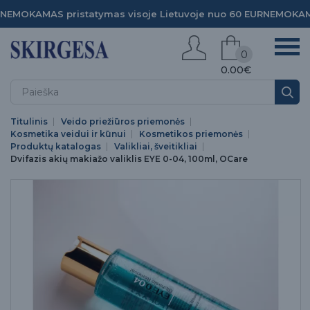
NEMOKAMAS pristatymas visoje Lietuvoje nuo 60 EUR
NEMOKAMA
0
0.00€
Titulinis
Veido priežiūros priemonės
Kosmetika veidui ir kūnui
Kosmetikos priemonės
Produktų katalogas
Valikliai, šveitikliai
Dvifazis akių makiažo valiklis EYE 0-04, 100ml, OCare