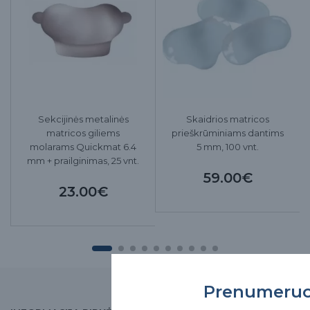
Sekcijinės metalinės
Skaidrios matricos
matricos giliems
prieškrūminiams dantims
molarams Quickmat 6.4
5 mm, 100 vnt.
mm + prailginimas, 25 vnt.
59.00€
23.00€
Prenumeru