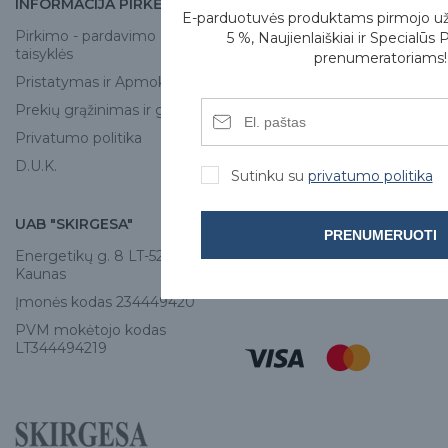
INFORMACIJA PIRKĖJUI
APIE MUS
E-parduotuvės produktams pirmojo u
Pirkimo - pardavimo
Apie mus
5 %, Naujienlaiškiai ir Specialūs 
taisyklės
prenumeratoriams!
Skirgesa parduotuvės
Pristatymas ir Apmokėjimas
Kontaktai
Prekių grąžinimas ir garantija
Privatumo politika
D.U.K.
Sutinku su
privatumo politika
UAB "SKIRGESA"
KONTAKTAI
PRENUMERUOTI
Energetikų g. 8 LT-52461,
Tel:
+370 671 77528
Kaunas
info@e-skirgesa.lt
Įmonės kodas 234449420
PVM mokėtojo kodas
LT344494219