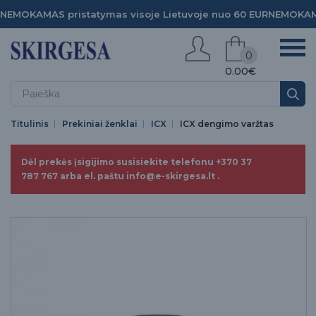
NEMOKAMAS pristatymas visoje Lietuvoje nuo 60 EUR
NEMOKAMA
0
0.00€
Titulinis
Prekiniai ženklai
ICX
ICX dengimo varžtas
Dėl prekės įsigijimo susisiekite telefonu +370 37
787 767 arba el. paštu info@e-skirgesa.lt .