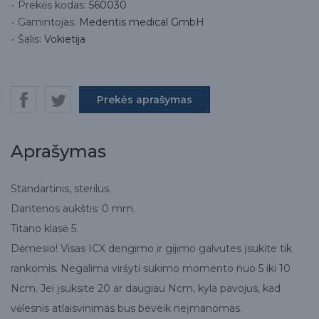
Prekės kodas:
560030
Gamintojas:
Medentis medical GmbH
Šalis:
Vokietija
Prekės aprašymas
Aprašymas
Standartinis, sterilus.
Dantenos aukštis: 0 mm.
Titano klasė 5.
Dėmesio! Visas ICX dengimo ir gijimo galvutes įsukite tik
rankomis. Negalima viršyti sukimo momento nuo 5 iki 10
Ncm. Jei įsuksite 20 ar daugiau Ncm, kyla pavojus, kad
vėlesnis atlaisvinimas bus beveik neįmanomas.