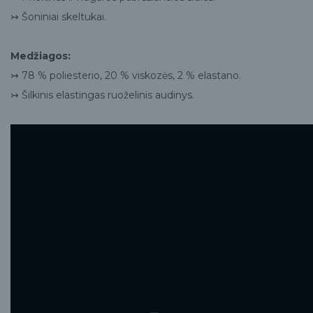
↣ Šoniniai skeltukai.
Medžiagos:
↣ 78 % poliesterio, 20 % viskozės, 2 % elastano.
↣ Šilkinis elastingas ruoželinis audinys.