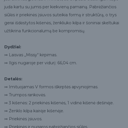
juda kartu su jumis per kiekvieną pamainą. Pabrėžiančios
siūlės ir priekinės įsiuvos suteikia formą ir struktūrą, o trys
gerai išdėstytos kišenės, ženkliuko kilpa ir šoniniai skeltukai
užtikrina funkcionalumą be kompromisų.
Dydžiai:
↣ Laisvas „Missy“ kirpimas.
↣ Ilgis nugaroje per vidurį: 66,04 cm.
Detalės:
↣ Imituojamas V formos iškirptės apvyniojimas.
↣ Trumpos rankovės.
↣ 3 kišenės: 2 priekinės kišenės, 1 vidinė kišenė dešinėje.
↣ Ženklo kilpa kairėje kišenėje.
↣ Priekinės įsiuvos.
↣ Priekinės ir nugaros pabrėžiančios siūlės.