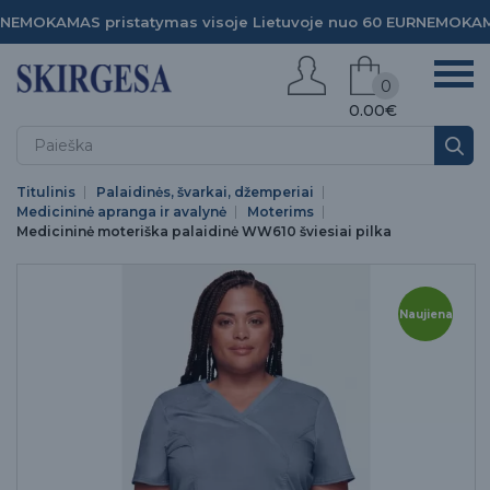
NEMOKAMAS pristatymas visoje Lietuvoje nuo 60 EUR
NEMOKAMA
0
0.00€
Titulinis
Palaidinės, švarkai, džemperiai
Medicininė apranga ir avalynė
Moterims
Medicininė moteriška palaidinė WW610 šviesiai pilka
Naujiena