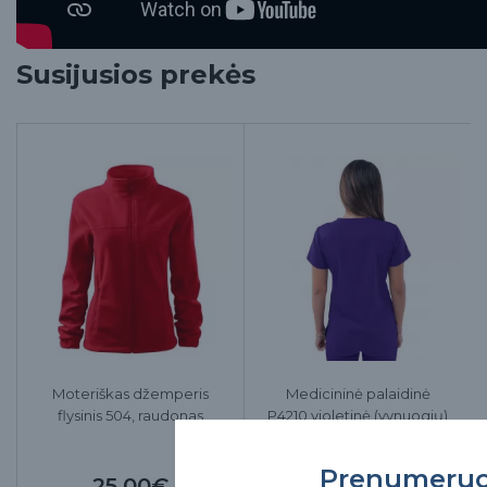
Susijusios prekės
Moteriškas džemperis
Medicininė palaidinė
flysinis 504, raudonas
P4210 violetinė (vynuogių)
Prenumeru
25.00€
34.00€