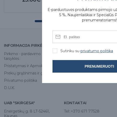
E-parduotuvės produktams pirmojo u
5 %, Naujienlaiškiai ir Specialūs 
prenumeratoriams!
INFORMACIJA PIRKĖJUI
APIE MUS
Sutinku su
privatumo politika
Pirkimo - pardavimo
Apie mus
taisyklės
Skirgesa parduotuvės
Pristatymas ir Apmokėjimas
PRENUMERUOTI
Kontaktai
Prekių grąžinimas ir garantija
Privatumo politika
D.U.K.
UAB "SKIRGESA"
KONTAKTAI
Energetikų g. 8 LT-52461,
Tel:
+370 671 77528
Kaunas