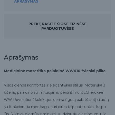
APRAŠYMAS
PREKĘ RASITE ŠIOSE FIZINĖSE
PARDUOTUVĖSE
Aprašymas
Medicininė moteriška palaidinė WW610 šviesiai pilka
Visos dienos komfortas ir elegantiškas stilius. Moteriška 3
kišenių palaidinė su imituojamu persirišimu iš „Cherokee
WW Revolution“ kolekcijos derina figūrą pabrėžiantį siluetą
su funkcionalia medžiaga, kuri dirba taip pat sunkiai, kaip ir
jūs. Šilkiniai, glotnūs ir minkšti, su dvipusiu elastingumu, jie