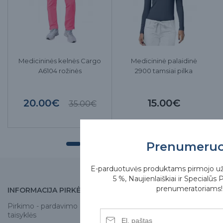
Medicininės kelnės Cargo
Medicininė palaidinė
A6104 rožinės
2900 tamsiai pilka
20.00€
15.00€
35.00€
Prenumeru
E-parduotuvės produktams pirmojo u
5 %, Naujienlaiškiai ir Specialūs 
prenumeratoriams!
INFORMACIJA PIRKĖJUI
APIE MUS
Pirkimo - pardavimo
Apie mus
taisyklės
Skirgesa parduotuvės