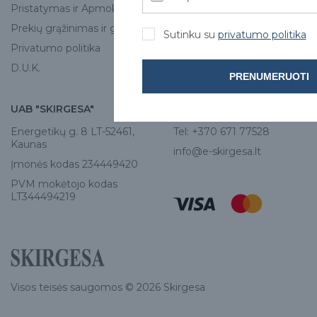
Pristatymas ir Apmokėjimas
Kontaktai
Prekių grąžinimas ir garantija
Sutinku su
privatumo politika
Privatumo politika
D.U.K.
PRENUMERUOTI
UAB "SKIRGESA"
KONTAKTAI
Energetikų g. 8 LT-52461,
Tel:
+370 671 77528
Kaunas
info@e-skirgesa.lt
Įmonės kodas 234449420
PVM mokėtojo kodas
LT344494219
Visos teisės saugomos © 2026 Skirgesa