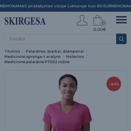
NEMOKAMAS pristatymas visoje Lietuvoje nuo 60 EUR
NEMOKAMA
0
0.00€
Titulinis
Palaidinės, švarkai, džemperiai
Medicininė apranga ir avalynė
Moterims
Medicininė palaidinė P7002 rožinė
-41%