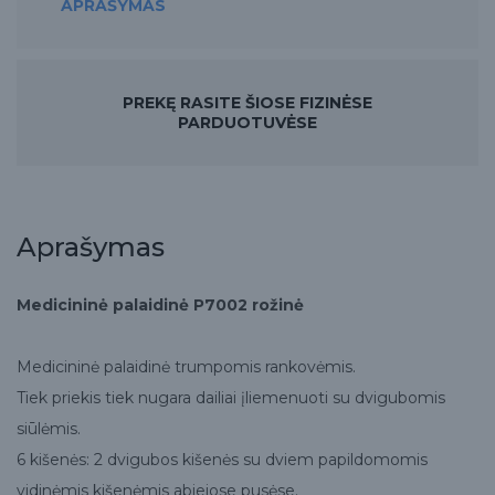
APRAŠYMAS
PREKĘ RASITE ŠIOSE FIZINĖSE
PARDUOTUVĖSE
Aprašymas
Medicininė palaidinė P7002 rožinė
Medicininė palaidinė trumpomis rankovėmis.
Tiek priekis tiek nugara dailiai įliemenuoti su dvigubomis
siūlėmis.
6 kišenės: 2 dvigubos kišenės su dviem papildomomis
vidinėmis kišenėmis abiejose pusėse.