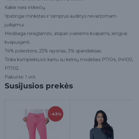
Kakle nėra etikečių.
Ypatingai minkštas ir tamprus audinys nevaržomam
judėjimui.
Medžiaga nesiglamžo, atspari įvairiems kvapams, lengvai
kvėpuojanti.
74% poliesteris, 23% rayonas, 3% spandeksas.
Tinka komplektuoti kartu su kelnių modeliais P7104, P4100,
P7102.
Pakuotė: 1 vnt.
Susijusios prekės
-43%