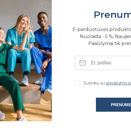
Prenum
E-parduotuvės produkt
Nuolaida - 5 %, Naujien
Pasiūlymai tik pr
SE FIZINĖSE PARDUOTUVĖSE
Sutinku su
privatumo po
PRENUME