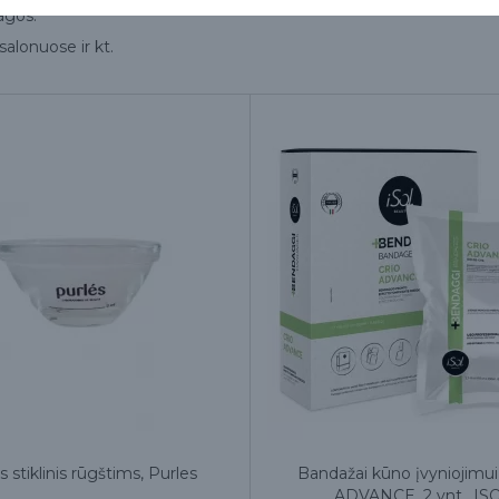
agos.
alonuose ir kt.
s stiklinis rūgštims, Purles
Bandažai kūno įvyniojimu
ADVANCE, 2 vnt., IS