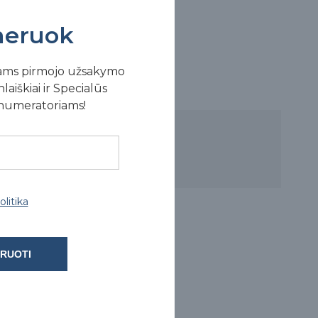
eruok
ams pirmojo užsakymo
laiškiai ir Specialūs
enumeratoriams!
litika
RUOTI