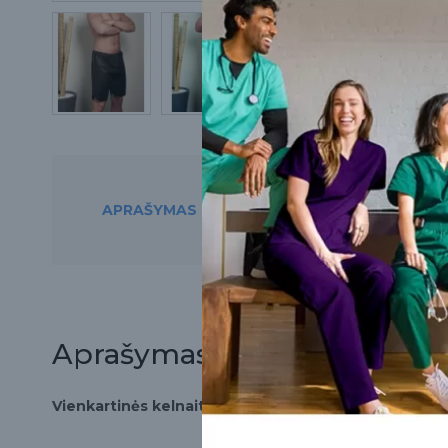
APRAŠYMAS
PREKĘ RASITE ŠIO
Aprašymas
Vienkartinės kelnaitės-šortai vyrams, Lacomes