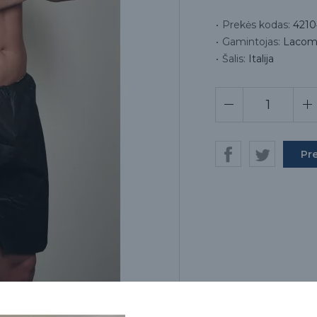
Prekės kodas:
4210
Gamintojas:
Lacomes
Šalis:
Italija
Pr