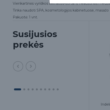
Vienkartinės vyriškos kelnaitės-šortai iš neaustinės medži
Tinka naudoti SPA, kosmetologijos kabinetuose, masažo s
Pakuotė: 1 vnt.
Susijusios
prekės
s,
Šokolado pudingo pudra įvyniojimui
Indeli
Glamour Body Ceremony, 2500ml,