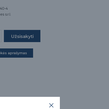
40-4
 s.r.l.
ekės aprašymas