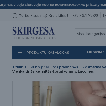
mas visoje Lietuvoje nuo 60 EUR
NEMOKAMAS pristatymas vi
Turite klausimų? Kreipkitės !
+370 671 77528
D
Visos kategorijos
ELEKTRONINĖ PARDUOTUVĖ
MEDICININ
PRODUKTŲ KATALOGAS
Titulinis
Kūno priežiūros priemonės
Kosmetika vei
Vienkartinės kelnaitės-šortai vyrams, Lacomes