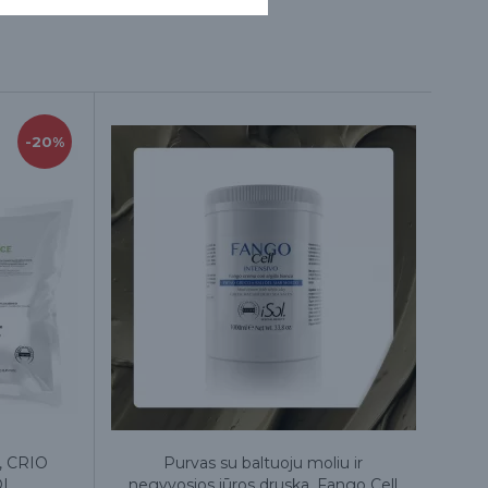
-20%
i, CRIO
Purvas su baltuoju moliu ir
OL
negyvosios jūros druska, Fango Cell