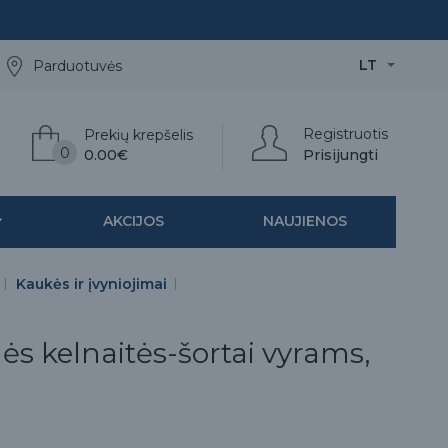
LT
Parduotuvės
Registruotis
Prekių krepšelis
0
0.00€
Prisijungti
AKCIJOS
NAUJIENOS
Kaukės ir įvyniojimai
ės kelnaitės-šortai vyrams,