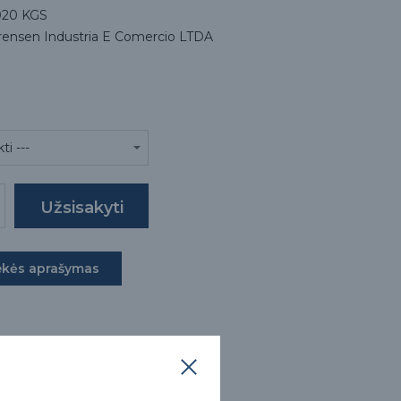
020 KGS
rensen Industria E Comercio LTDA
ekės aprašymas