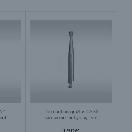
A 4
Deimantinis grąžtas CA 36
 vnt
kampiniam antgaliui, 1 vnt
1.90€