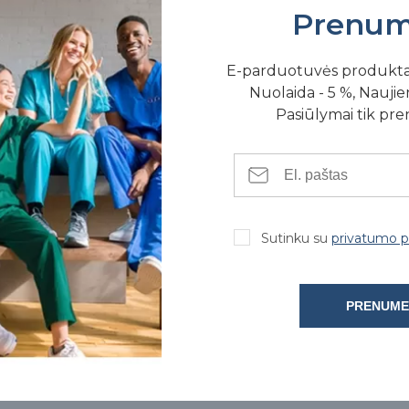
Prenum
E-parduotuvės produkt
Nuolaida - 5 %, Naujien
Pasiūlymai tik pr
SE FIZINĖSE PARDUOTUVĖSE
Sutinku su
privatumo po
PRENUME