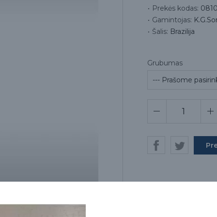
Prekės kodas:
081
Gamintojas:
K.G.So
Šalis:
Brazilija
Grubumas
Pr