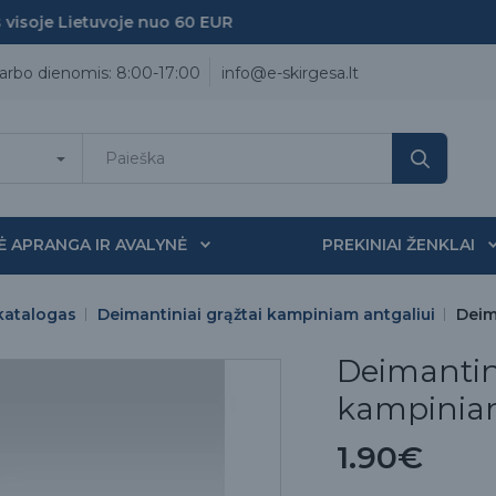
soje Lietuvoje nuo 60 EUR
arbo dienomis: 8:00-17:00
info@e-skirgesa.lt
Ė APRANGA IR AVALYNĖ
PREKINIAI ŽENKLAI
katalogas
Deimantiniai grąžtai kampiniam antgaliui
Deim
Deimantin
kampiniam 
1.90€