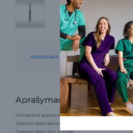
APRAŠYMAS
PREKĘ RASITE ŠIO
Aprašymas
Deimantinis grąžtas kampiniam antgaliui.
Darbinės dalies skersmuo: 1,6 mm.
Darbinės dalies ilgis: 4,0 mm.