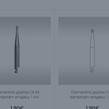
mantinis grąžtas CA 34
Deimantinis grąžtas C
piniam antgaliui, 1 vnt
kampiniam antgaliui, 1
1.90€
1.90€