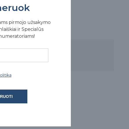
eruok
ams pirmojo užsakymo
laiškiai ir Specialūs
enumeratoriams!
litika
RUOTI