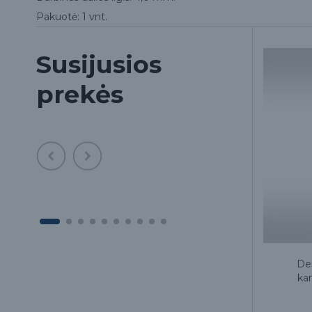
Pakuotė: 1 vnt.
Susijusios
prekės
Deimantinis grąžtas 831
Dei
kampiniam antgaliui, 1 vnt
kam
5.20€