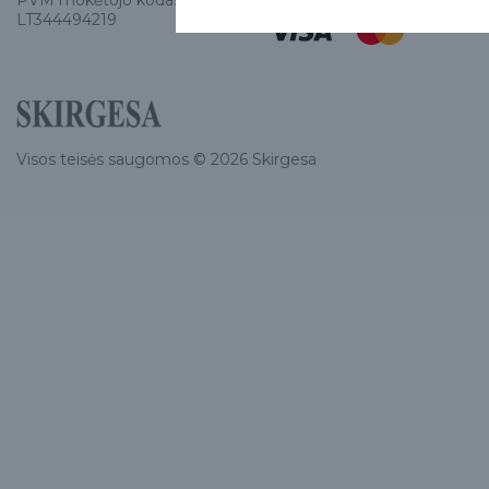
PVM mokėtojo kodas
LT344494219
Visos teisės saugomos © 2026 Skirgesa