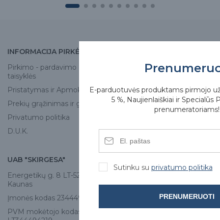
INFORMACIJA PIRKĖJUI
APIE MUS
Prenumeru
Pirkimo - pardavimo
Apie mus
taisyklės
Skirgesa parduotuvės
E-parduotuvės produktams pirmojo u
Pristatymas ir Apmokėjimas
Kontaktai
5 %, Naujienlaiškiai ir Specialūs 
Prekių grąžinimas ir garantija
prenumeratoriams!
Privatumo politika
D.U.K.
UAB "SKIRGESA"
KONTAKTAI
Sutinku su
privatumo politika
Energetikų g. 8 LT-52461,
Tel:
+370 671 77528
Kaunas
info@e-skirgesa.lt
PRENUMERUOTI
Įmonės kodas 234449420
PVM mokėtojo kodas