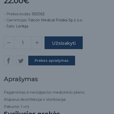
22.00€
Prekės kodas:
592063
Gamintojas:
Falcon Medical Polska Sp.z o.o.
Šalis:
Lenkija
Prekės aprašymas
Aprašymas
Pagamintas iš nerūdijančio medicininio plieno.
Atsparus dezinfekcijai ir sterilizacijai.
Pakuotė: 1 vnt.
Susijusios prekės