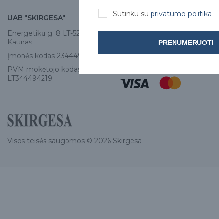
Sutinku su
privatumo politika
UAB "SKIRGESA"
KONTAKTAI
Energetikų g. 8 LT-52461,
Tel:
+370 671 77528
Kaunas
PRENUMERUOTI
info@e-skirgesa.lt
Įmonės kodas 234449420
PVM mokėtojo kodas
LT344494219
Visos teisės saugomos © 2026 Skirgesa