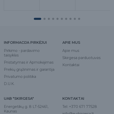
INFORMACIJA PIRKĖJUI
APIE MUS
Pirkimo - pardavimo
Apie mus
taisyklės
Skirgesa parduotuvės
Pristatymas ir Apmokėjimas
Kontaktai
Prekių grąžinimas ir garantija
Privatumo politika
D.U.K.
UAB "SKIRGESA"
KONTAKTAI
Energetikų g. 8 LT-52461,
Tel:
+370 671 77528
Kaunas
info@e-skirgesa.lt