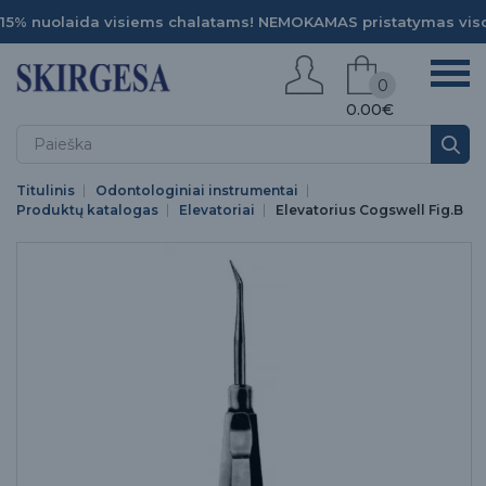
15% nuolaida visiems chalatams! NEMOKAMAS pristatymas viso
0
0.00€
Titulinis
Odontologiniai instrumentai
Produktų katalogas
Elevatoriai
Elevatorius Cogswell Fig.B